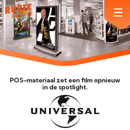
Skip
to
Menu
main
content
POS-materiaal zet een film opnieuw
in de spotlight.