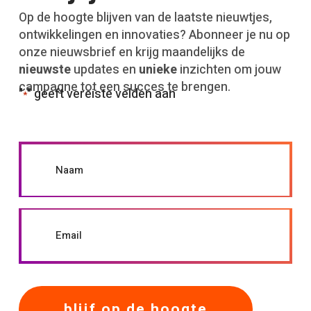
Op de hoogte blijven van de laatste nieuwtjes,
ontwikkelingen en innovaties? Abonneer je nu op
onze nieuwsbrief en krijg maandelijks de
nieuwste
updates en
unieke
inzichten om jouw
campagne tot een succes te brengen.
"
" geeft vereiste velden aan
*