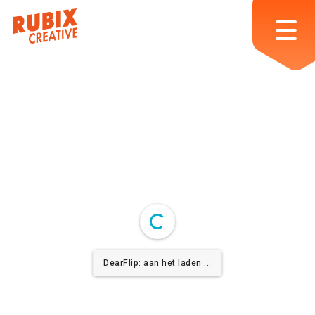
Skip
to
Menu
main
content
DearFlip: aan het laden ...