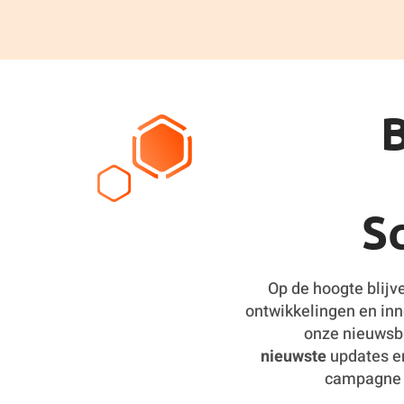
B
Sc
Op de hoogte blijv
ontwikkelingen en inn
onze nieuwsbr
nieuwste
updates 
campagne t