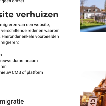
ok geen omzet.
ite verhuizen
t migreren van een website,
jn verschillende redenen waarom
n. Hieronder enkele voorbeelden
 migreren:
n
n nieuwe domeinnaam
eren
 nieuw CMS of platform
migratie