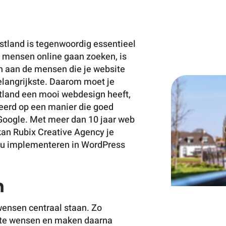
tland is tegenwoordig essentieel
r mensen online gaan zoeken, is
ien aan de mensen die je website
elangrijkste. Daarom moet je
tland een ​​mooi webdesign heeft,
bekijk
eerd op een manier die goed
Google. Met meer dan 10 jaar web
an Rubix Creative Agency je
r u implementeren in WordPress
n
wensen centraal staan. Zo
te wensen en maken daarna