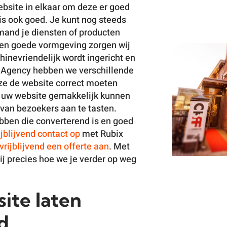
bsite in elkaar om deze er goed
 is ook goed. Je kunt nog steeds
mand je diensten of producten
 een goede vormgeving zorgen wij
inevriendelijk wordt ingericht en
e Agency hebben we verschillende
bekijk cas
ze de website correct moeten
 uw website gemakkelijk kunnen
 van bezoekers aan te tasten.
ebben die converterend is en goed
ijblijvend contact op
met Rubix
vrijblijvend een offerte aan
. Met
ij precies hoe we je verder op weg
ite laten
d