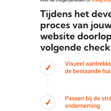
over de mogelijkheden of
vraag vrij
Tijdens het de
proces van jou
website doorlo
volgende checkl
Visueel aantrekkel
de bestaande huis
Passen bij de str
onderneming