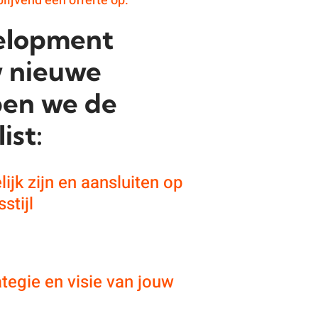
blijvend een offerte op.
velopment
w nieuwe
pen we de
ist:
ijk zijn en aansluiten op
stijl
ategie en visie van jouw