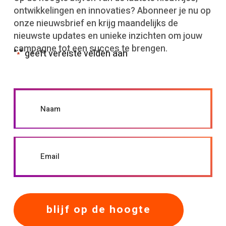
ontwikkelingen en innovaties? Abonneer je nu op
onze nieuwsbrief en krijg maandelijks de
nieuwste updates en unieke inzichten om jouw
campagne tot een succes te brengen.
"
" geeft vereiste velden aan
*