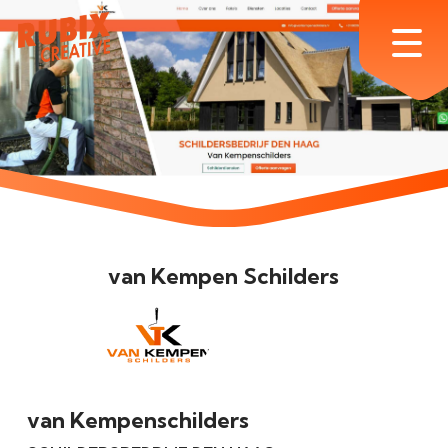
Skip
to
Menu
main
content
van Kempen Schilders
van Kempenschilders