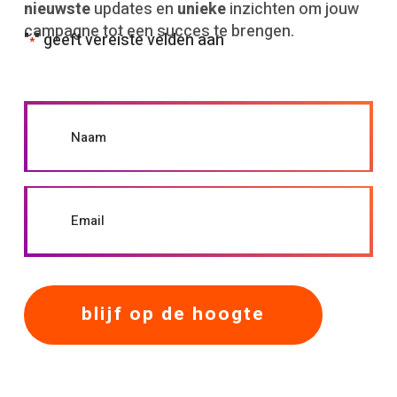
nieuwste
updates en
unieke
inzichten om jouw
campagne tot een succes te brengen.
"
" geeft vereiste velden aan
*