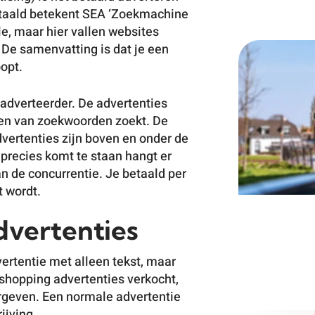
taald betekent SEA ‘Zoekmachine
le, maar hier vallen websites
 De samenvatting is dat je een
opt.
bekijk
 adverteerder. De advertenties
en van zoekwoorden zoekt. De
ertenties zijn boven en onder de
precies komt te staan hangt er
an de concurrentie. Je betaald per
t wordt.
dvertenties
ertentie met alleen tekst, maar
shopping advertenties verkocht,
ergeven. Een normale advertentie
ijving.