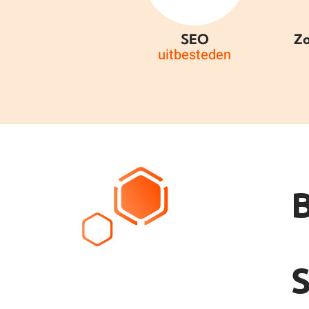
SEO
Z
uitbesteden
B
S