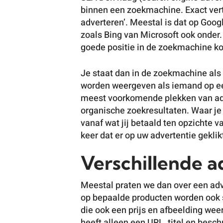
binnen een zoekmachine. Exact ver
adverteren’. Meestal is dat op Goog
zoals Bing van Microsoft ook onder.
goede positie in de zoekmachine ko
Je staat dan in de zoekmachine als
worden weergeven als iemand op e
meest voorkomende plekken van adv
organische zoekresultaten. Waar je 
vanaf wat jij betaald ten opzichte v
keer dat er op uw advertentie geklik
Verschillende a
Meestal praten we dan over een adv
op bepaalde producten worden ook 
die ook een prijs en afbeelding we
heeft alleen een URL, titel en beschr