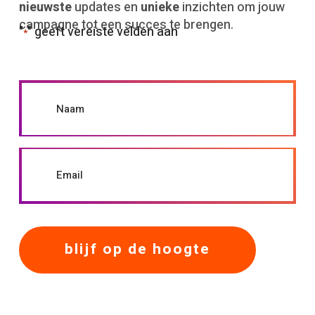
nieuwste
updates en
unieke
inzichten om jouw
campagne tot een succes te brengen.
"
" geeft vereiste velden aan
*